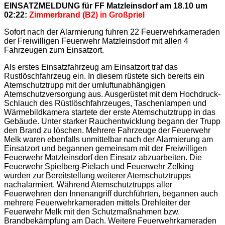
EINSATZMELDUNG für FF Matzleinsdorf am 18.10 um
02:22:
Zimmerbrand (B2) in Großpriel
Sofort nach der Alarmierung fuhren 22 Feuerwehrkameraden
der Freiwilligen Feuerwehr Matzleinsdorf mit allen 4
Fahrzeugen zum Einsatzort.
Als erstes Einsatzfahrzeug am Einsatzort traf das
Rustlöschfahrzeug ein. In diesem rüstete sich bereits ein
Atemschutztrupp mit der umluftunabhängigen
Atemschutzversorgung aus. Ausgerüstet mit dem Hochdruck-
Schlauch des Rüstlöschfahrzeuges, Taschenlampen und
Wärmebildkamera startete der erste Atemschutztrupp in das
Gebäude. Unter starker Rauchentwicklung begann der Trupp
den Brand zu löschen. Mehrere Fahrzeuge der Feuerwehr
Melk waren ebenfalls unmittelbar nach der Alarmierung am
Einsatzort und begannen gemeinsam mit der Freiwilligen
Feuerwehr Matzleinsdorf den Einsatz abzuarbeiten. Die
Feuerwehr Spielberg-Pielach und Feuerwehr Zelking
wurden zur Bereitstellung weiterer Atemschutztrupps
nachalarmiert. Während Atemschutztrupps aller
Feuerwehren den Innenangriff durchführten, begannen auch
mehrere
Feuerwehrkameraden mittels Drehleiter der
Feuerwehr Melk mit den Schutzmaßnahmen bzw.
Brandbekämpfung am Dach. Weitere Feuerwehrkameraden