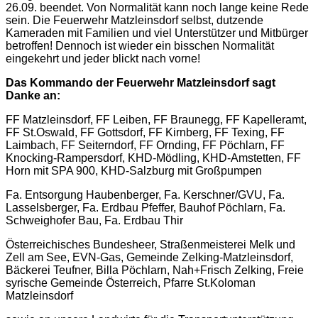
26.09. beendet. Von Normalität kann noch lange keine Rede
sein. Die Feuerwehr Matzleinsdorf selbst, dutzende
Kameraden mit Familien und viel Unterstützer und Mitbürger
betroffen! Dennoch ist wieder ein bisschen Normalität
eingekehrt und jeder blickt nach vorne!
Das Kommando der Feuerwehr Matzleinsdorf sagt
Danke an:
FF Matzleinsdorf, FF Leiben, FF Braunegg, FF Kapelleramt,
FF St.Oswald, FF Gottsdorf, FF Kirnberg, FF Texing, FF
Laimbach, FF Seiterndorf, FF Ornding, FF Pöchlarn, FF
Knocking-Rampersdorf, KHD-Mödling, KHD-Amstetten, FF
Horn mit SPA 900, KHD-Salzburg mit Großpumpen
Fa. Entsorgung Haubenberger, Fa. Kerschner/GVU, Fa.
Lasselsberger, Fa. Erdbau Pfeffer, Bauhof Pöchlarn, Fa.
Schweighofer Bau, Fa. Erdbau Thir
Österreichisches Bundesheer, Straßenmeisterei Melk und
Zell am See, EVN-Gas, Gemeinde Zelking-Matzleinsdorf,
Bäckerei Teufner, Billa Pöchlarn, Nah+Frisch Zelking, Freie
syrische Gemeinde Österreich, Pfarre St.Koloman
Matzleinsdorf