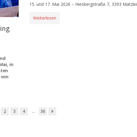
15. und 17. Mai 2026 – Hiesbergstraße 7, 3393 Matzle
Weiterlesen
ing
und
Mai, in
mten
 von
2
3
4
...
36