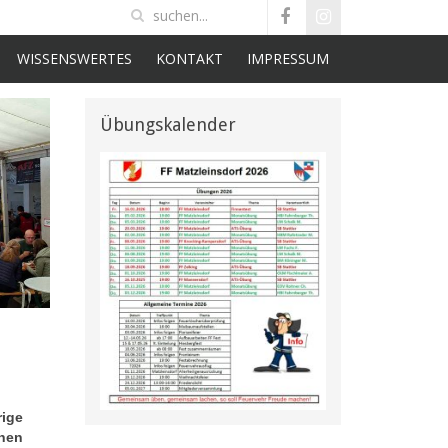
WISSENSWERTES
KONTAKT
IMPRESSUM
Übungskalender
rige
chen