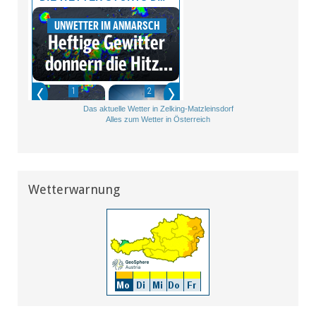
Das aktuelle Wetter in Zelking-Matzleinsdorf
Alles zum Wetter in Österreich
Wetterwarnung