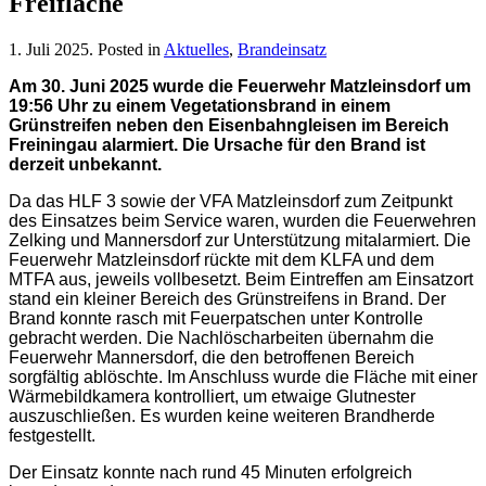
Freifläche
1. Juli 2025
. Posted in
Aktuelles
,
Brandeinsatz
Am 30. Juni 2025 wurde die Feuerwehr Matzleinsdorf um
19:56 Uhr zu einem Vegetationsbrand in einem
Grünstreifen neben den Eisenbahngleisen im Bereich
Freiningau alarmiert. Die Ursache für den Brand ist
derzeit unbekannt.
Da das HLF 3 sowie der VFA Matzleinsdorf zum Zeitpunkt
des Einsatzes beim Service waren, wurden die Feuerwehren
Zelking und Mannersdorf zur Unterstützung mitalarmiert. Die
Feuerwehr Matzleinsdorf rückte mit dem KLFA und dem
MTFA aus, jeweils vollbesetzt. Beim Eintreffen am Einsatzort
stand ein kleiner Bereich des Grünstreifens in Brand. Der
Brand konnte rasch mit Feuerpatschen unter Kontrolle
gebracht werden. Die Nachlöscharbeiten übernahm die
Feuerwehr Mannersdorf, die den betroffenen Bereich
sorgfältig ablöschte. Im Anschluss wurde die Fläche mit einer
Wärmebildkamera kontrolliert, um etwaige Glutnester
auszuschließen. Es wurden keine weiteren Brandherde
festgestellt.
Der Einsatz konnte nach rund 45 Minuten erfolgreich