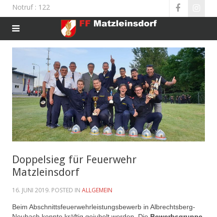
Notruf
: 122
Doppelsieg für Feuerwehr
Matzleinsdorf
16. JUNI 2019
. POSTED IN
ALLGEMEIN
Beim Abschnittsfeuerwehrleistungsbewerb in Albrechtsberg-
Neubach konnte kräftig gejubelt werden. Die
Bewerbsgruppe