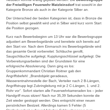
der Freiwilligen Feuerwehr Matzleinsdorf
trat sowohl in der
Kategorie Bronze als auch in der Kategorie Silber an.
Der Unterschied der beiden Kategorien ist, dass in Bronze die
Position selbst gewählt wird und in Silber wird kurz vorm Start
die Position gezogen.
Kur
z nach Bewerbsbeginn um 13 Uhr war die Bewerbsgruppe
adjustiert am Bewerbsgelände und bereitete sich bereits auf
den Start vor. Nach dem Einmarsch ins Bewerbsgelände wird
das gesamte Gerät vorbereitet: Schläuche gerollt,
Saugschläuche aufgelegt, Kupplungsschlüssel aufgelegt. Die
Vorbereitungsarbeiten sind der Grundstein für eine
erfolgreiche Absolvierung. Dann ging es los:
Gruppenkommandant Christian Roitner gab den
Angriffsbefehl: „Brandobjekt geradeaus,
Wasserentnahmestelle der Bach, Verteiler nach 2 B-Längen,
Angriffstrupp legt Zubringleitung mit je 2 C-Längen, 1. und 2.
Rohr vor“. Sofort starten alle Feuerwehrkameraden los – jeder
Handgriff muss sitzen! Nach nur 35,39 Sekunden konnte die
Zeit wieder gestoppt werden. Dies entspricht einer neuen
persönlichen Bestzeit. Allerdings kamen 5 Fehler (5