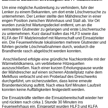
Um eine mögliche Ausbreitung zu verhindern, fuhr der
Lenker zu einem Bekannten, um dort erste Löschversuche zu
unternehmen. Der Lenker stellte den Mähdrescher in einer
engen Position zwischen Wohnhaus und Stall ab. Vor Ort
wurden zunächst Wartungsdeckel entfernt, um an die
vermuteten Glutnester zu gelangen und erste Löschversuche
zu unternehmen. Kurz darauf trafen das HLF3 sowie das
KLFA der FF Matzleinsdorf mit Mannschaft und Einsatzleiter
ein. Die Feuerwehrleute lokalisierten mehrere Glutnester und
führten gezielte Löschmaßnahmen durch, wodurch die
Brandherde rasch abgelöscht werden konnten.
Anschließend erfolgte eine gründliche Nachkontrolle mit der
Wärmebildkamera, um verbliebene Hitzequellen
auszuschließen. Nach einer kurzen Erholungspause wurde
der Mähdrescher auf einen sicheren Abstellplatz nahe dem
Melkfluss verbracht und ein Probelauf des Dreschwerks
durchgeführt, um sicherzustellen, dass keine erneute
Brandentwicklung auftritt. Nach etwa fünf Minuten Laufzeit
konnten keine Auffälligkeiten festgestellt werden.
Die Einsatzkräfte stellten die Einsatzbereitschaft wieder her
und rückten nach cirka 1 Stunde 30 Minuten ins
Feuerwehrhaus ein. Eingesetzt wurden HLF3 und KLFA