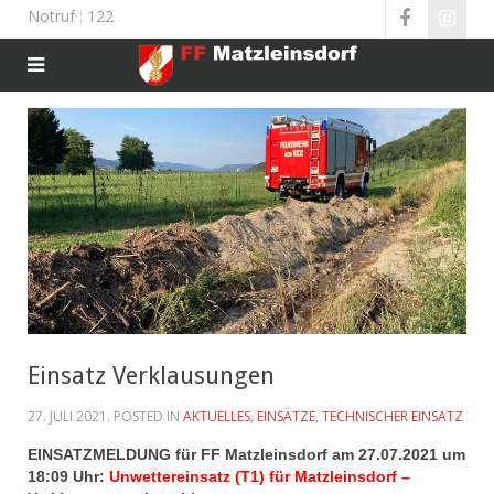
Notruf
: 122
Einsatz Verklausungen
27. JULI 2021
. POSTED IN
AKTUELLES
,
EINSÄTZE
,
TECHNISCHER EINSATZ
EINSATZMELDUNG für FF Matzleinsd
orf am 27.07.2021 um
18:09 Uhr:
Unwettereinsatz (T1) für Matzleinsdorf –