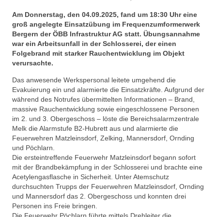
Am Donnerstag, den 04.09.2025, fand um 18:30 Uhr eine
groß angelegte Einsatzübung im Frequenzumformerwerk
Bergern der ÖBB Infrastruktur AG statt. Übungsannahme
war ein Arbeitsunfall in der Schlosserei, der einen
Folgebrand mit starker Rauchentwicklung im Objekt
verursachte.
Das anwesende Werkspersonal leitete umgehend die
Evakuierung ein und alarmierte die Einsatzkräfte. Aufgrund der
während des Notrufes übermittelten Informationen – Brand,
massive Rauchentwicklung sowie eingeschlossene Personen
im 2. und 3. Obergeschoss – löste die Bereichsalarmzentrale
Melk die Alarmstufe B2-Hubrett aus und alarmierte die
Feuerwehren Matzleinsdorf, Zelking, Mannersdorf, Ornding
und Pöchlarn.
Die ersteintreffende Feuerwehr Matzleinsdorf begann sofort
mit der Brandbekämpfung in der Schlosserei und brachte eine
Acetylengasflasche in Sicherheit. Unter Atemschutz
durchsuchten Trupps der Feuerwehren Matzleinsdorf, Ornding
und Mannersdorf das 2. Obergeschoss und konnten drei
Personen ins Freie bringen.
Die Feuerwehr Pöchlarn führte mittels Drehleiter die