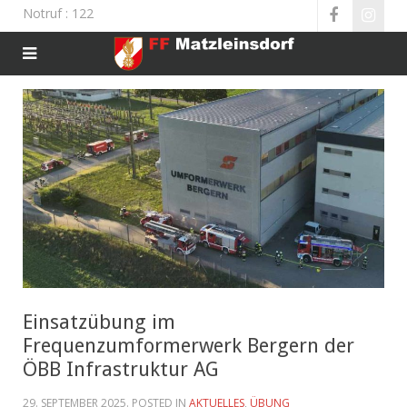
Notruf
: 122
Einsatzübung im
Frequenzumformerwerk Bergern der
ÖBB Infrastruktur AG
29. SEPTEMBER 2025
. POSTED IN
AKTUELLES
,
ÜBUNG