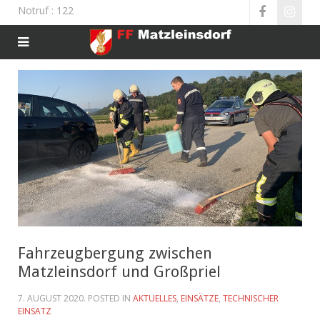
Notruf
: 122
Fahrzeugbergung zwischen
Matzleinsdorf und Großpriel
7. AUGUST 2020
. POSTED IN
AKTUELLES
,
EINSÄTZE
,
TECHNISCHER
EINSATZ