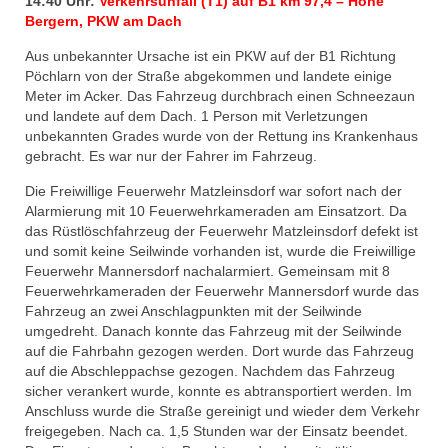
14:40 Uhr:
Verkehrsunfall (T1) auf B1 km 97,4 – Höhe
Bergern, PKW am Dach
Aus unbekannter Ursache ist ein PKW auf der B1 Richtung
Pöchlarn von der Straße abgekommen und landete einige
Meter im Acker. Das Fahrzeug durchbrach einen Schneezaun
und landete auf dem Dach. 1 Person mit Verletzungen
unbekannten Grades wurde von der Rettung ins Krankenhaus
gebracht. Es war nur der Fahrer im Fahrzeug.
Die Freiwillige Feuerwehr Matzleinsdorf war sofort nach der
Alarmierung mit 10 Feuerwehrkameraden am Einsatzort. Da
das Rüstlöschfahrzeug der Feuerwehr Matzleinsdorf defekt ist
und somit keine Seilwinde vorhanden ist, wurde die Freiwillige
Feuerwehr Mannersdorf nachalarmiert. Gemeinsam mit 8
Feuerwehrkameraden der Feuerwehr Mannersdorf wurde das
Fahrzeug an zwei Anschlagpunkten mit der Seilwinde
umgedreht. Danach konnte das Fahrzeug mit der Seilwinde
auf die Fahrbahn gezogen werden. Dort wurde das Fahrzeug
auf die Abschleppachse gezogen. Nachdem das Fahrzeug
sicher verankert wurde, konnte es abtransportiert werden. Im
Anschluss wurde die Straße gereinigt und wieder dem Verkehr
freigegeben. Nach ca. 1,5 Stunden war der Einsatz beendet.