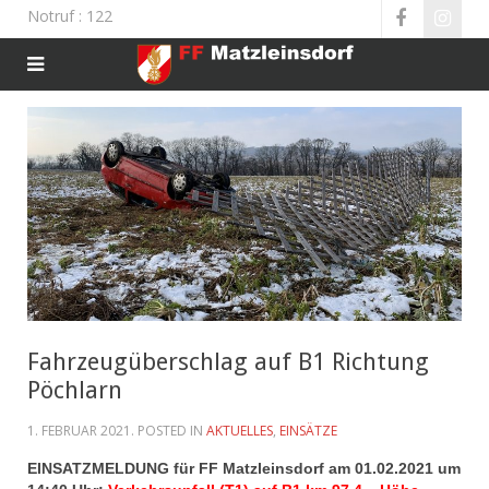
Notruf
: 122
Fahrzeugüberschlag auf B1 Richtung
Pöchlarn
1. FEBRUAR 2021
. POSTED IN
AKTUELLES
,
EINSÄTZE
EINSATZMELDUNG für FF Matzleinsd
orf am 01.02.2021 um