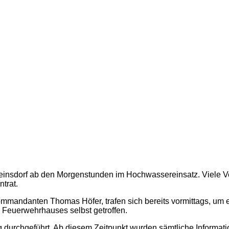
einsdorf ab den Morgenstunden im Hochwassereinsatz. Viele Vor
trat.
mandanten Thomas Höfer, trafen sich bereits vormittags, um 
es Feuerwehrhauses selbst getroffen.
ng durchgeführt. Ab diesem Zeitpunkt wurden sämtliche Informa