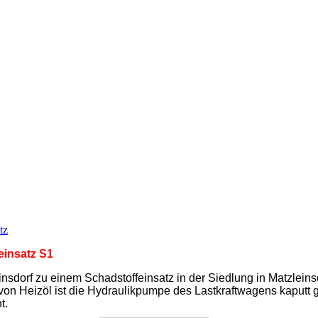
tz
einsatz S1
sdorf zu einem Schadstoffeinsatz in der Siedlung in Matzleinsd
on Heizöl ist die Hydraulikpumpe des Lastkraftwagens kaputt 
t.