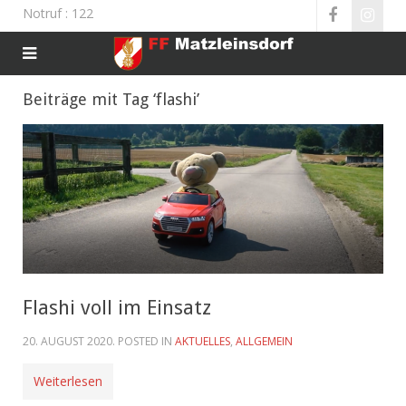
Notruf
: 122
Beiträge mit Tag ‘flashi’
Flashi voll im Einsatz
20. AUGUST 2020
. POSTED IN
AKTUELLES
,
ALLGEMEIN
Weiterlesen