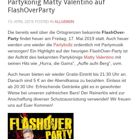
Partykönig Matty Valentino auf
FlashOverParty
10. APRIL 2019
. POSTED IN
ALLGEMEIN
Die bereits weit über die Ortsgrenzen bekannte
FlashOver-
Party
findet heuer am Freitag, 17. Mai 2019 statt.
Auch heuer
werden uns wieder die
Partybullz
ordentlich mit Partymusik
versorgen! Ein Highlight auf der heurigen FlashOver-Party ist
der Auftritt des bekannten Partykönigs
Matty Valentino
mit
seinen Hits wie „Hurra, die Gams“, „Auffe aufn Berg“, uvm.
Auch heuer bieten wir wieder Gratis-Eintritt bis 21:30 Uhr an.
Danach sind 5 € an der Abendkassa zu bezahlen. Einlass ist
ab 20:30 Uhr. Erfrischende Getränke gibt es in gewohnter
Weise bei unseren zahlreichen Bars!
Der Reinerlös wird zur
Anschaffung diverser Schutzausrüstung verwendet! Wir freuen
uns auf
Euer Kommen!