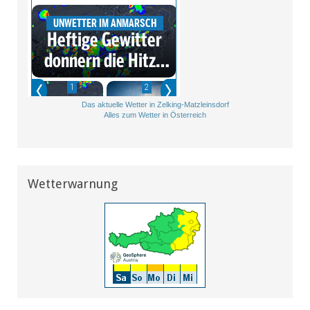
Das aktuelle Wetter in Zelking-Matzleinsdorf
Alles zum Wetter in Österreich
Wetterwarnung